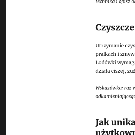
technika i opisz 
Czyszcze
Utrzymanie czys
pralkach i zmyw
Lodówki wymagaj
działa ciszej, z
Wskazówka: raz w
odkamieniającego
Jak unik
użytkow