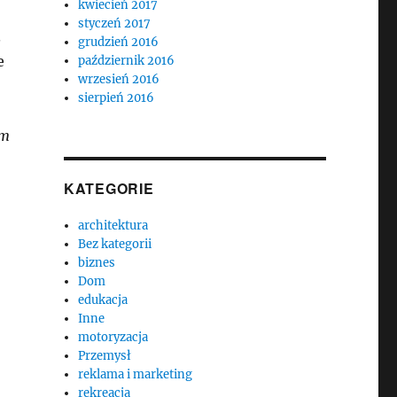
kwiecień 2017
styczeń 2017
.
grudzień 2016
e
październik 2016
wrzesień 2016
sierpień 2016
im
KATEGORIE
architektura
Bez kategorii
biznes
Dom
edukacja
Inne
motoryzacja
Przemysł
reklama i marketing
rekreacja