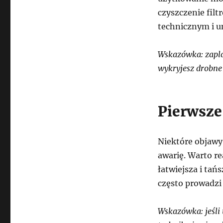
czyszczenie fil
technicznym i u
Wskazówka: zapla
wykryjesz drobne
Pierwsze
Niektóre objawy
awarię. Warto r
łatwiejsza i ta
często prowadzi
Wskazówka: jeśli 