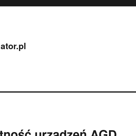
ator.pl
tność urządzeń AGD