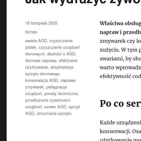
Data
16 listopada 2025
Właściwa obsług
publikacji
Kategorie
biznes
napraw i przedł
Tagi
awarie AGD
,
czyszczenie
zmywarek czy lo
pralek
,
czyszczenie urządzeń
zużyciu. W tym 
domowych
,
dbałość o AGD
,
awariami, by słu
domowe naprawy
,
efektywne
użytkowanie
,
eksploatacja
warto wprowadzi
sprzętu domowego
,
efektywność co
konserwacja AGD
,
naprawa
zmywarek
,
pielęgnacja
urządzeń
,
porady techniczne
,
przedłużenie żywotności
Po co se
urządzeń
,
serwis AGD
,
sprzęt
AGD
,
utrzymanie sprzętu
Każde urządzeni
konserwacji. Osa
użytkowanie mo