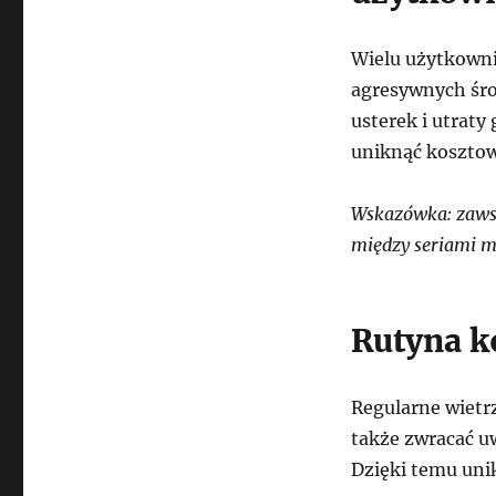
Wielu użytkowni
agresywnych śro
usterek i utraty
uniknąć kosztow
Wskazówka: zawsze
między seriami mo
Rutyna k
Regularne wietr
także zwracać u
Dzięki temu uni