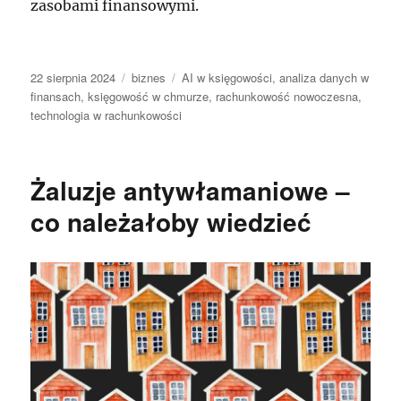
zasobami finansowymi.
Data
Kategorie
Tagi
22 sierpnia 2024
biznes
AI w księgowości
,
analiza danych w
publikacji
finansach
,
księgowość w chmurze
,
rachunkowość nowoczesna
,
technologia w rachunkowości
Żaluzje antywłamaniowe –
co należałoby wiedzieć