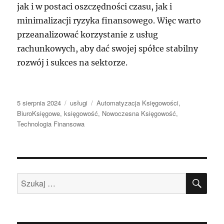
jak i w postaci oszczędności czasu, jak i
minimalizacji ryzyka finansowego. Więc warto
przeanalizować korzystanie z usług
rachunkowych, aby dać swojej spółce stabilny
rozwój i sukces na sektorze.
Data
Kategorie
Tagi
5 sierpnia 2024
usługi
Automatyzacja Księgowości
,
publikacji
BiuroKsięgowe
,
księgowość
,
Nowoczesna Księgowość
,
Technologia Finansowa
SZU
Szukaj: