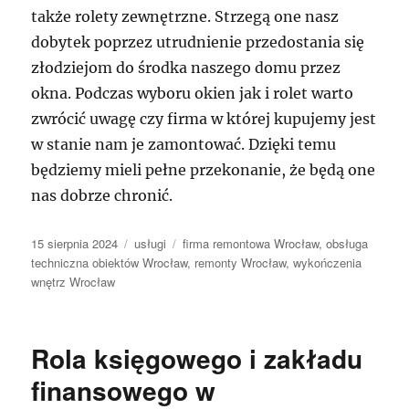
także rolety zewnętrzne. Strzegą one nasz
dobytek poprzez utrudnienie przedostania się
złodziejom do środka naszego domu przez
okna. Podczas wyboru okien jak i rolet warto
zwrócić uwagę czy firma w której kupujemy jest
w stanie nam je zamontować. Dzięki temu
będziemy mieli pełne przekonanie, że będą one
nas dobrze chronić.
Data
Kategorie
Tagi
15 sierpnia 2024
usługi
firma remontowa Wrocław
,
obsługa
publikacji
techniczna obiektów Wrocław
,
remonty Wrocław
,
wykończenia
wnętrz Wrocław
Rola księgowego i zakładu
finansowego w