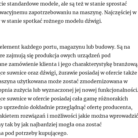
cie standardowe modele, ale są też w stanie sprostać
owacyjnemu zapotrzebowaniu na maszynę. Najczęściej w
y w stanie spotkać rożnego modelu dźwigi.
 element każdego portu, magazynu lub budowy. Są na
óre zajmują się produkcja owych urządzeń pod
ne zamówienie klienta i jego charakterystykę branżową
e suwnice oraz dźwigi, żurawie posiadaj w ofercie także
maszyna użytkowana może zostać zmodernizowana w
opnia zużycia lub wyznaczonej jej nowej funkcjonalności
ce suwnice w ofercie posiadaj cała gamę różnorakich
o uprzednio dokładnie przeglądnąć ofertę producenta,
pakietem rozwiązań i możliwości jakie można wprowadzi
y tak by jak najbardziej mogła ona zostać
a pod potrzeby kupującego.