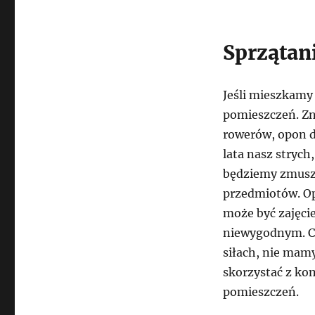
Sprzątan
Jeśli mieszkamy
pomieszczeń. Zn
rowerów, opon d
lata nasz strych
będziemy zmusz
przedmiotów. Op
może być zajęci
niewygodnym. Co 
siłach, nie mam
skorzystać z ko
pomieszczeń.