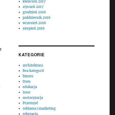
kwiecień 2017
styczeń 2017
grudzień 2016
październik 2016
wrzesień 2016
sierpień 2016
z
KATEGORIE
architektura
Bez kategorii
biznes
Dom
a
edukacja
Inne
motoryzacja
Przemysł
reklama i marketing
rekreacja