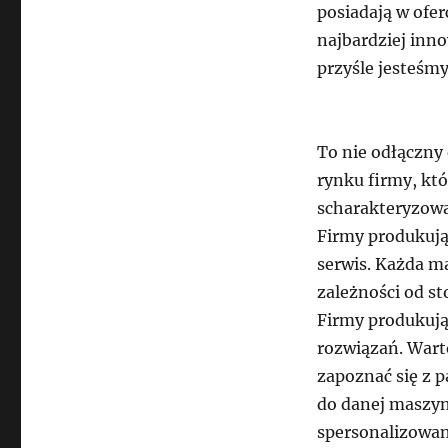
posiadają w ofer
najbardziej inn
przyśle jesteśm
To nie odłączny
rynku firmy, kt
scharakteryzowa
Firmy produkując
serwis. Każda 
zależności od st
Firmy produkują
rozwiązań. Wart
zapoznać się z 
do danej maszyn
spersonalizowan