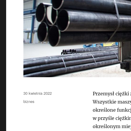
Data
30 kwietnia 2022
Przemysł ciężki 
publikacji
Kategorie
biznes
Wszystkie masz
określone funkc
w przyśle ciężk
określonym miej