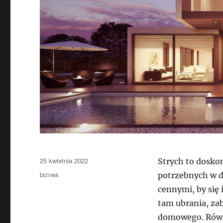
Data
25 kwietnia 2022
Strych to dosko
publikacji
Kategorie
biznes
potrzebnych w d
cennymi, by się
tam ubrania, za
domowego. Równi