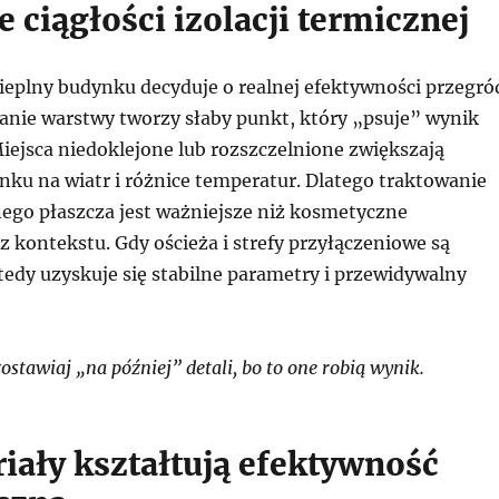
 ciągłości izolacji termicznej
cieplny budynku decyduje o realnej efektywności przegró
anie warstwy tworzy słaby punkt, który „psuje” wynik
iejsca niedoklejone lub rozszczelnione zwiększają
nku na wiatr i różnice temperatur. Dlatego traktowanie
dnego płaszcza jest ważniejsze niż kosmetyczne
z kontekstu. Gdy ościeża i strefy przyłączeniowe są
edy uzyskuje się stabilne parametry i przewidywalny
stawiaj „na później” detali, bo to one robią wynik.
riały kształtują efektywność