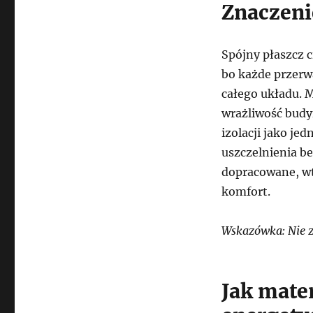
Znaczenie
Spójny płaszcz 
bo każde przerw
całego układu. M
wrażliwość budy
izolacji jako je
uszczelnienia be
dopracowane, wt
komfort.
Wskazówka: Nie zo
Jak mate