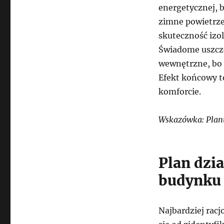
energetycznej, b
zimne powietrze
skuteczność izo
Świadome uszcze
wewnętrzne, bo 
Efekt końcowy t
komforcie.
Wskazówka: Planuj
Plan dzi
budynku
Najbardziej racj