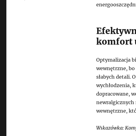
energooszczędny
Efektywn
komfort 
Optymalizacja b
wewnętrzne, bo 
słabych detali. 
wychłodzenia, k
dopracowane, wó
newralgicznych m
wewnętrzne, któr
Wskazówka: Komfo