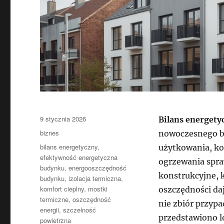
Data
9 stycznia 2026
Bilans energet
publikacji
Kategorie
biznes
nowoczesnego b
Tagi
bilans energetyczny
,
użytkowania, kos
efektywność energetyczna
ogrzewania spra
budynku
,
energooszczędność
konstrukcyjne, 
budynku
,
izolacja termiczna
,
komfort cieplny
,
mostki
oszczędności da
termiczne
,
oszczędność
nie zbiór przyp
energii
,
szczelność
przedstawiono lo
powietrzna