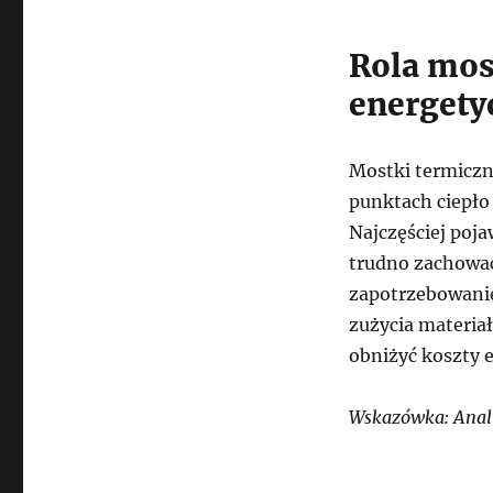
Rola mos
energet
Mostki termiczne
punktach ciepło 
Najczęściej poja
trudno zachować
zapotrzebowanie
zużycia materia
obniżyć koszty e
Wskazówka: Analiz