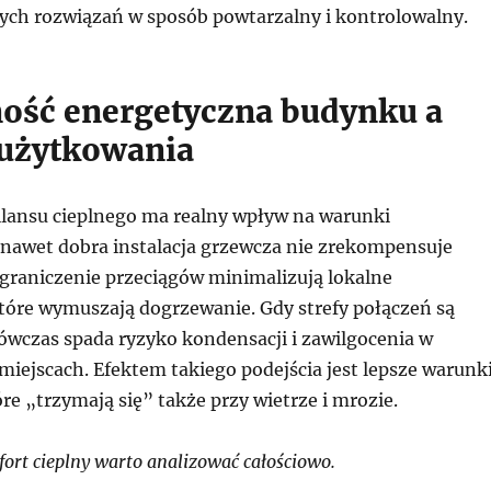
ch rozwiązań w sposób powtarzalny i kontrolowalny.
ość energetyczna budynku a
użytkowania
ilansu cieplnego ma realny wpływ na warunki
nawet dobra instalacja grzewcza nie zrekompensuje
Ograniczenie przeciągów minimalizują lokalne
tóre wymuszają dogrzewanie. Gdy strefy połączeń są
wczas spada ryzyko kondensacji i zawilgocenia w
iejscach. Efektem takiego podejścia jest lepsze warunk
e „trzymają się” także przy wietrze i mrozie.
rt cieplny warto analizować całościowo.