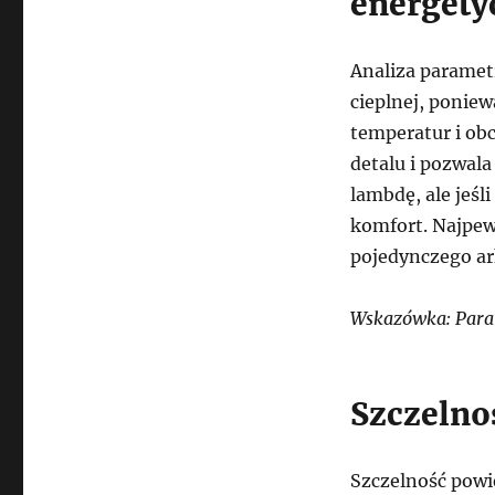
energety
Analiza paramet
cieplnej, poniew
temperatur i obc
detalu i pozwala
lambdę, ale jeśl
komfort. Najpew
pojedynczego ark
Wskazówka: Parame
Szczelnoś
Szczelność powi