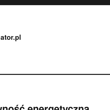
ator.pl
wność energetyczną