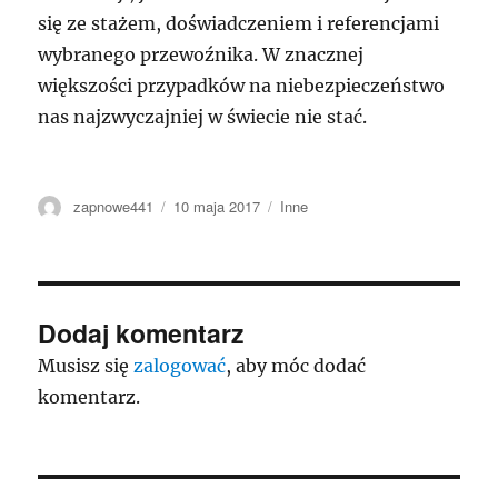
się ze stażem, doświadczeniem i referencjami
wybranego przewoźnika. W znacznej
większości przypadków na niebezpieczeństwo
nas najzwyczajniej w świecie nie stać.
Autor
Data
Kategorie
zapnowe441
10 maja 2017
Inne
publikacji
Dodaj komentarz
Musisz się
zalogować
, aby móc dodać
komentarz.