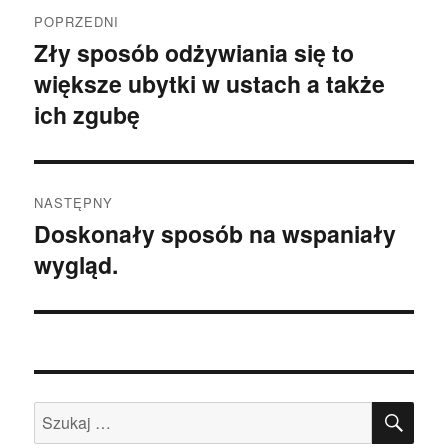
Nawigacja
POPRZEDNI
wpisu
Zły sposób odżywiania się to
Poprzedni
większe ubytki w ustach a także
wpis:
ich zgubę
NASTĘPNY
Doskonały sposób na wspaniały
Następny
wygląd.
wpis:
SZU
Szukaj: