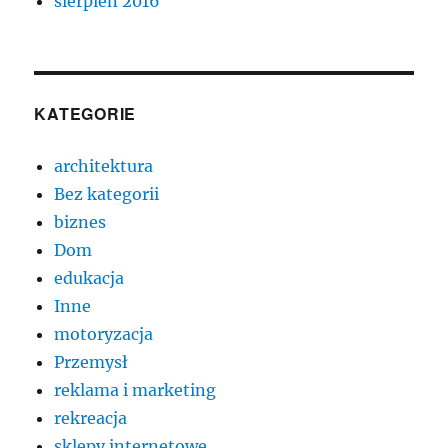
sierpień 2016
KATEGORIE
architektura
Bez kategorii
biznes
Dom
edukacja
Inne
motoryzacja
Przemysł
reklama i marketing
rekreacja
sklepy internetowe